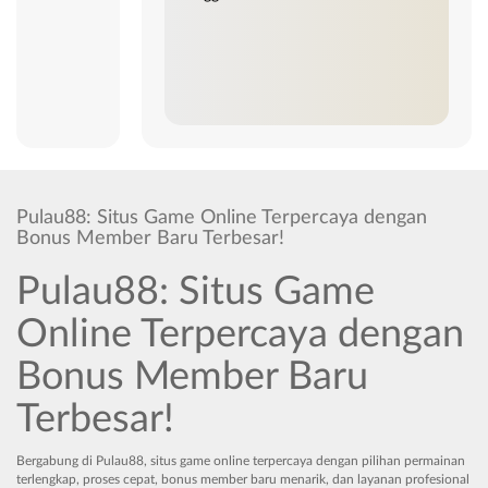
Pulau88: Situs Game Online Terpercaya dengan
Bonus Member Baru Terbesar!
Pulau88: Situs Game
Online Terpercaya dengan
Bonus Member Baru
Terbesar!
Bergabung di Pulau88, situs game online terpercaya dengan pilihan permainan
terlengkap, proses cepat, bonus member baru menarik, dan layanan profesional