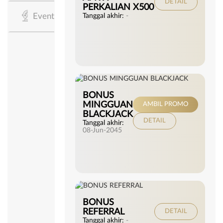
DETAIL
PERKALIAN X500
Event
Tanggal akhir:
-
BONUS
MINGGUAN
AMBIL PROMO
BLACKJACK
DETAIL
Tanggal akhir:
08-Jun-2045
BONUS
REFERRAL
DETAIL
Tanggal akhir:
-