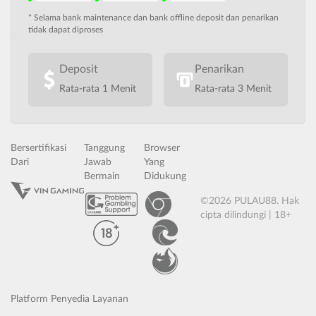
* Selama bank maintenance dan bank offline deposit dan penarikan
tidak dapat diproses
Deposit
Penarikan
Rata-rata 1 Menit
Rata-rata 3 Menit
Bersertifikasi
Tanggung
Browser
Dari
Jawab
Yang
Bermain
Didukung
©2026 PULAU88. Hak
cipta dilindungi | 18+
Platform Penyedia Layanan