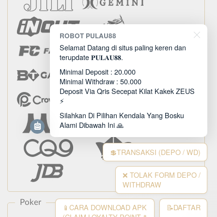
ROBOT PULAU88
Selamat Datang di situs paling keren dan
terupdate 𝐏𝐔𝐋𝐀𝐔𝟖𝟖.
Minimal Deposit : 20.000
Minimal Withdraw : 50.000
Deposit Via Qris Secepat Kilat Kakek ZEUS
⚡
Silahkan Di Pilihan Kendala Yang Bosku
Alami Dibawah Ini 🙏
💲TRANSAKSI (DEPO / WD)
❌ TOLAK FORM DEPO /
WITHDRAW
Poker
📱CARA DOWNLOAD APK
📝DAFTAR
(CLAIM LOYALTY POINT &