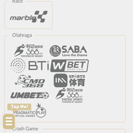
Race
Olahraga
Tap Me!
Crash Game