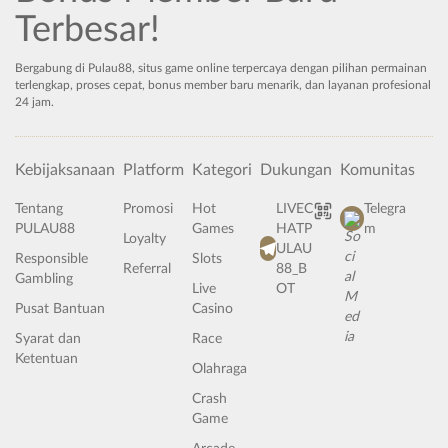
Terbesar!
Bergabung di Pulau88, situs game online terpercaya dengan pilihan permainan
terlengkap, proses cepat, bonus member baru menarik, dan layanan profesional
24 jam.
Kebijaksanaan
Platform
Kategori
Dukungan
Komunitas
Tentang
Promosi
Hot
LIVEC
Telegra
PULAU88
Games
HATP
m
Loyalty
ULAU
Responsible
Slots
Referral
88_B
Gambling
Live
OT
Pusat Bantuan
Casino
Syarat dan
Race
Ketentuan
Olahraga
Crash
Game