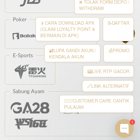
❌ TOLAK FORM DEPO /
WITHDRAW
Poker
📱CARA DOWNLOAD APK
📝DAFTAR
(CLAIM LOYALTY POINT &
BERMAIN DI APK)
🔐LUPA SANDI AKUN /
💰PROMO
E-Sports
KENDALA AKUN
🎰LIVE RTP GACOR
🔗LINK ALTERNATIF
Sabung Ayam
💁🏻‍♀️CUSTOMER CARE CANTIK
PULAU88
1