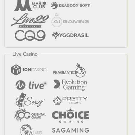
Live Casino