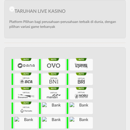
TARUHAN LIVE KASINO
Platform Pilihan bagi perusahaan-perusahaan terbaik di dunia, dengan
pilihan variasi game terbanyak