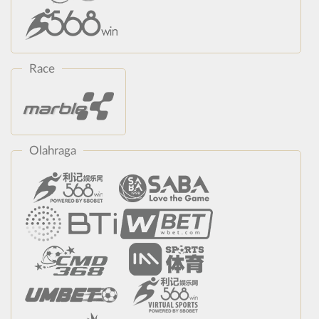
Race
Olahraga