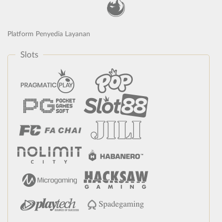
Platform Penyedia Layanan
Slots